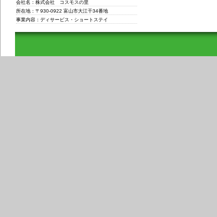
会社名：株式会社 コスモスの里
所在地：〒930-0922 富山市大江干34番地
事業内容：ディサービス・ショートステイ